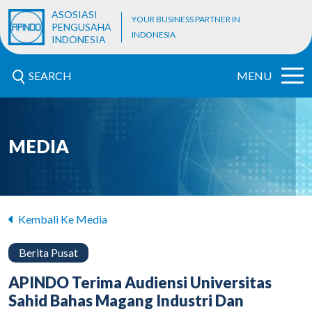
ASOSIASI
YOUR BUSINESS PARTNER IN
PENGUSAHA
INDONESIA
INDONESIA
SEARCH
MENU
MEDIA
Kembali Ke Media
Berita Pusat
APINDO Terima Audiensi Universitas
Sahid Bahas Magang Industri Dan