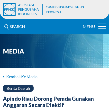
ASOSIASI
YOUR BUSINESS PARTNER IN
PENGUSAHA
INDONESIA
INDONESIA
SEARCH
MENU
MEDIA
Kembali Ke Media
Berita Daerah
Apindo Riau Dorong Pemda Gunakan
Anggaran Secara Efektif