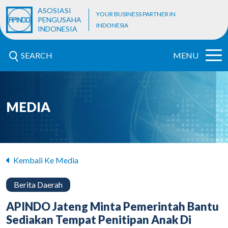
ASOSIASI
YOUR BUSINESS PARTNER IN
PENGUSAHA
INDONESIA
INDONESIA
SEARCH
MENU
MEDIA
Kembali Ke Media
Berita Daerah
APINDO Jateng Minta Pemerintah Bantu
Sediakan Tempat Penitipan Anak Di