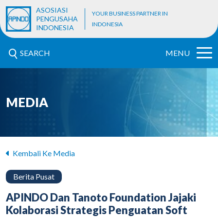
ASOSIASI
YOUR BUSINESS PARTNER IN
PENGUSAHA
INDONESIA
INDONESIA
SEARCH
MENU
MEDIA
Kembali Ke Media
Berita Pusat
APINDO Dan Tanoto Foundation Jajaki
Kolaborasi Strategis Penguatan Soft