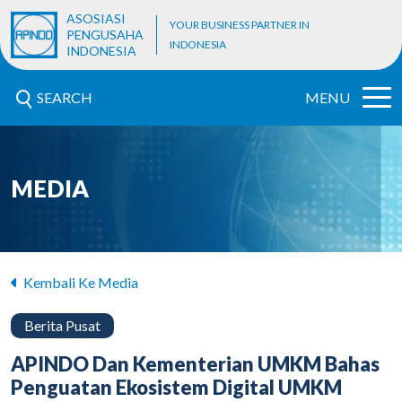
ASOSIASI
YOUR BUSINESS PARTNER IN
PENGUSAHA
INDONESIA
INDONESIA
SEARCH
MENU
MEDIA
Kembali Ke Media
Berita Pusat
APINDO Dan Kementerian UMKM Bahas
Penguatan Ekosistem Digital UMKM