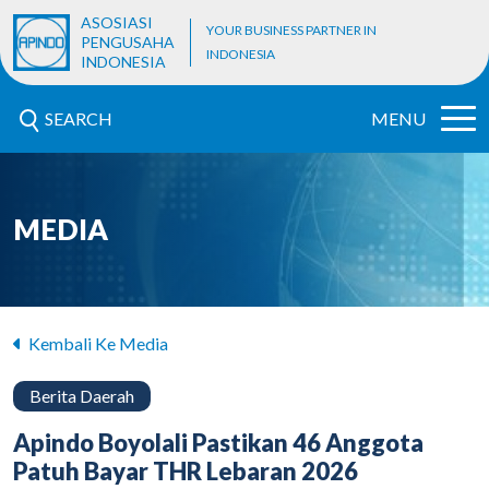
ASOSIASI
YOUR BUSINESS PARTNER IN
PENGUSAHA
INDONESIA
INDONESIA
SEARCH
MENU
MEDIA
Kembali Ke Media
Berita Daerah
Apindo Boyolali Pastikan 46 Anggota
Patuh Bayar THR Lebaran 2026