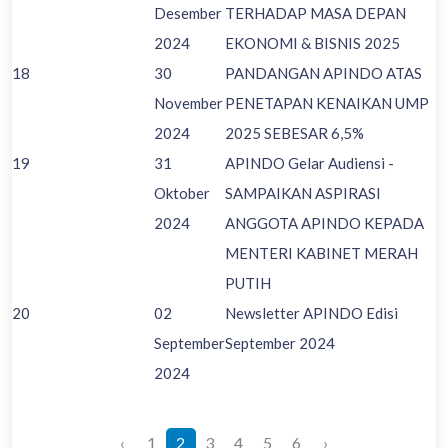
Desember
TERHADAP MASA DEPAN
2024
EKONOMI & BISNIS 2025
18
30
PANDANGAN APINDO ATAS
November
PENETAPAN KENAIKAN UMP
2024
2025 SEBESAR 6,5%
19
31
APINDO Gelar Audiensi -
Oktober
SAMPAIKAN ASPIRASI
2024
ANGGOTA APINDO KEPADA
MENTERI KABINET MERAH
PUTIH
20
02
Newsletter APINDO Edisi
September
September 2024
2024
‹
1
2
3
4
5
6
›