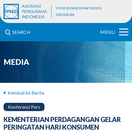
ASOSIASI
YOUR BUSINESS PARTNER IN
PENGUSAHA
INDONESIA
INDONESIA
SEARCH
MENU
MEDIA
Kembali ke Berita
Konferensi Pers
KEMENTERIAN PERDAGANGAN GELAR
PERINGATAN HARI KONSUMEN