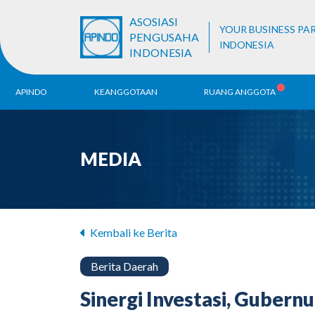
ASOSIASI
YOUR BUSINESS PA
PENGUSAHA
INDONESIA
INDONESIA
APINDO
KEANGGOTAAN
RUANG ANGGOTA
Sejarah
Pendaftaran ALB
Be
MEDIA
Visi & Misi
Ko
Da
Struktur Organisasi
Unit Bisnis
Kembali ke Berita
Berita Daerah
Sinergi Investasi, Gube