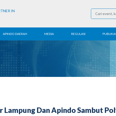
RTNER IN
APINDO DAERAH
MEDIA
REGULASI
PUBLIKAS
rita Daerah
Konferensi Pers
Ketenagakerjaan
Laporan 
ntak APINDO
Berita
Perdagangan
Kajian & P
erah
Media Partner
Industri
Buletin E
COVID-19
rnur Lampung Dan Apindo Sambut Po