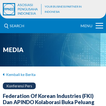
ASOSIASI
YOUR BUSINESS PARTNER IN
PENGUSAHA
INDONESIA
INDONESIA
SEARCH
MENU
MEDIA
Kembali ke Berita
Konferensi Pers
Federation Of Korean Industries (FKI)
Dan APINDO Kolaborasi Buka Peluang