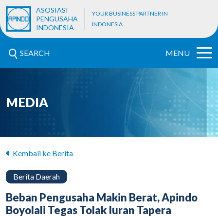
ASOSIASI
YOUR BUSINESS PARTNER IN
PENGUSAHA
INDONESIA
INDONESIA
SEARCH
MENU
MEDIA
Kembali ke Berita
Berita Daerah
Beban Pengusaha Makin Berat, Apindo
Boyolali Tegas Tolak Iuran Tapera