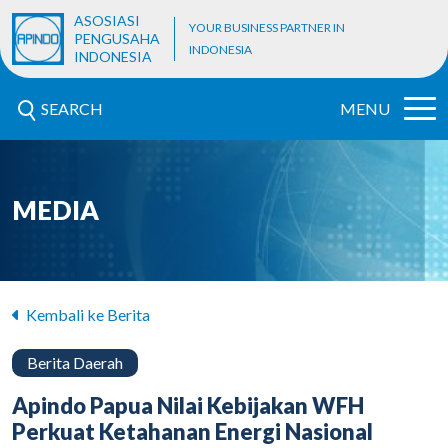
ASOSIASI
YOUR BUSINESS PARTNER IN
PENGUSAHA
INDONESIA
INDONESIA
SEARCH
MENU
MEDIA
Kembali ke Berita
Berita Daerah
Apindo Papua Nilai Kebijakan WFH
Perkuat Ketahanan Energi Nasional