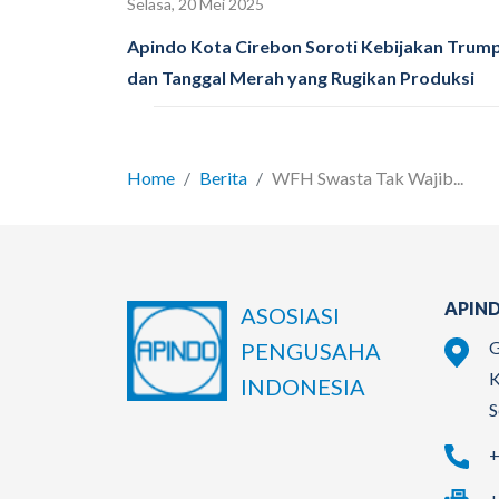
Selasa, 20 Mei 2025
Apindo Kota Cirebon Soroti Kebijakan Trum
dan Tanggal Merah yang Rugikan Produksi
Home
Berita
WFH Swasta Tak Wajib...
APIND
ASOSIASI
G
PENGUSAHA
K
INDONESIA
S
+
+