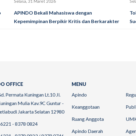
Selasa, 31 Maret 2026
Sel
p
APINDO Bekali Mahasiswa dengan
To
Kepemimpinan Berpikir Kritis dan Berkarakter
Su
O OFFICE
MENU
d. Permata Kuningan Lt.10 Jl.
Apindo
Regu
uningan Mulia Kav.9C Guntur -
Keanggotaan
Publ
etiabudi Jakarta Selatan 12980
Ruang Anggota
UM
6221 - 8378 0824
Apindo Daerah
Age
6221 - 8378 0823 / 8378 0746