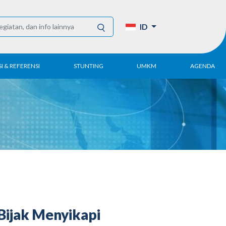
ID
I & REFERENSI
STUNTING
UMKM
AGENDA
Tahunan
UMKM DPN Apindo
enelitian
APINDO UMKM
Akademi
lektronik
Kegiatan
DPN/DPP/DPK
Artikel dan Publikasi
UMKM
Bijak Menyikapi