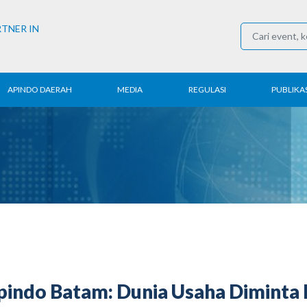
RTNER IN
APINDO DAERAH
MEDIA
REGULASI
PUBLIKAS
rita Daerah
Konferensi Pers
Ketenagakerjaan
Laporan 
ntak APINDO
Berita
Perdagangan
Kajian & P
erah
Media Partner
Industri
Buletin E
COVID-19
indo Batam: Dunia Usaha Diminta 