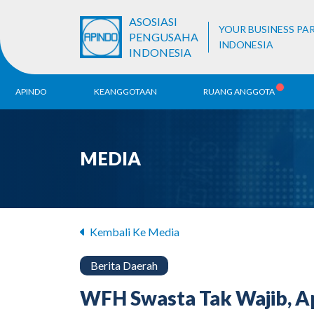
ASOSIASI
YOUR BUSINESS PA
PENGUSAHA
INDONESIA
INDONESIA
APINDO
KEANGGOTAAN
RUANG ANGGOTA
Sejarah
Pendaftaran ALB
Be
MEDIA
Visi & Misi
Ko
Da
Struktur Organisasi
Unit Bisnis
Kembali Ke Media
Berita Daerah
WFH Swasta Tak Wajib, Ap