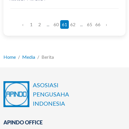
‹
1
2
...
60
61
62
...
65
66
›
Home
Media
Berita
ASOSIASI
PENGUSAHA
INDONESIA
APINDO OFFICE