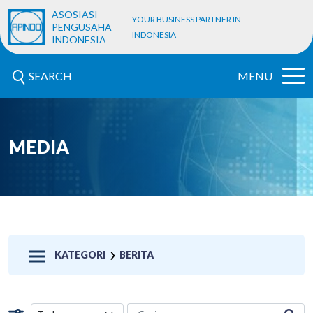
ASOSIASI
YOUR BUSINESS PARTNER IN
PENGUSAHA
INDONESIA
INDONESIA
SEARCH
MENU
MEDIA
KATEGORI
BERITA