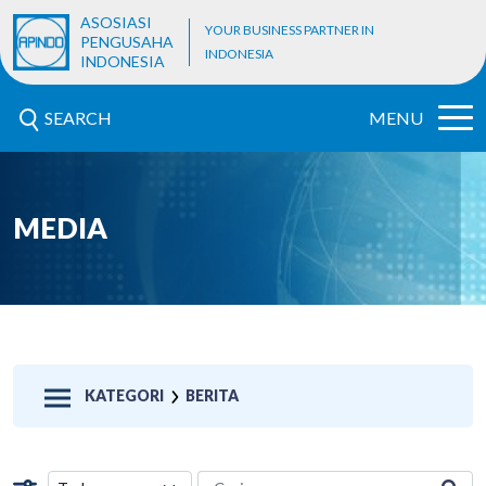
ASOSIASI
YOUR BUSINESS PARTNER IN
PENGUSAHA
INDONESIA
INDONESIA
SEARCH
MENU
MEDIA
KATEGORI
BERITA