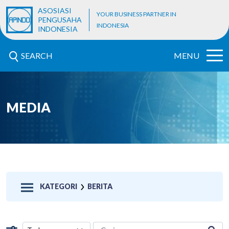
ASOSIASI
YOUR BUSINESS PARTNER IN
PENGUSAHA
INDONESIA
INDONESIA
SEARCH
MENU
MEDIA
KATEGORI
BERITA