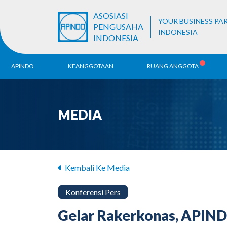
ASOSIASI
YOUR BUSINESS PA
PENGUSAHA
INDONESIA
INDONESIA
APINDO
KEANGGOTAAN
RUANG ANGGOTA
Sejarah
Pendaftaran ALB
Be
MEDIA
Visi & Misi
Ko
Da
Struktur Organisasi
Unit Bisnis
Kembali Ke Media
Konferensi Pers
Gelar Rakerkonas, APIND