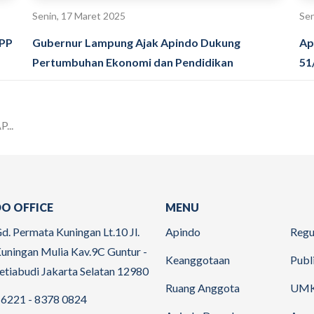
Senin, 17 Maret 2025
Sen
DPP
Gubernur Lampung Ajak Apindo Dukung
Ap
Pertumbuhan Ekonomi dan Pendidikan
51
...
O OFFICE
MENU
d. Permata Kuningan Lt.10 Jl.
Apindo
Regu
uningan Mulia Kav.9C Guntur -
Keanggotaan
Publ
etiabudi Jakarta Selatan 12980
Ruang Anggota
UM
6221 - 8378 0824