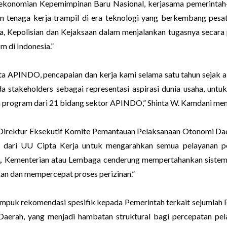
ekonomian Kepemimpinan Baru Nasional, kerjasama pemerinta
 tenaga kerja trampil di era teknologi yang berkembang pesat
a, Kepolisian dan Kejaksaan dalam menjalankan tugasnya secara
m di Indonesia.”
ota APINDO, pencapaian dan kerja kami selama satu tahun sejak ak
stakeholders sebagai representasi aspirasi dunia usaha, untuk
a program dari 21 bidang sektor APINDO,” Shinta W. Kamdani m
Direktur Eksekutif Komite Pemantauan Pelaksanaan Otonomi Da
 dari UU Cipta Kerja untuk mengarahkan semua pelayanan per
,
Kementerian atau Lembaga cenderung mempertahankan sistem 
an dan mempercepat proses perizinan.”
puk rekomendasi spesifik kepada Pemerintah terkait sejumlah 
 Daerah, yang menjadi hambatan struktural bagi percepatan pela