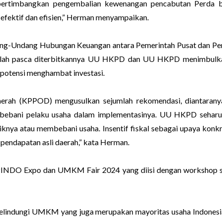
rtimbangkan pengembalian kewenangan pencabutan Perda b
efektif dan efisien,” Herman menyampaikan.
dang-Undang Hubungan Keuangan antara Pemerintah Pusat dan P
etelah pasca diterbitkannya UU HKPD dan UU HKPD menimbulka
berpotensi menghambat investasi.
rah (KPPOD) mengusulkan sejumlah rekomendasi, diantaranya
embebani pelaku usaha dalam implementasinya. UU HKPD seha
liknya atau membebani usaha. Insentif fiskal sebagai upaya konkr
 pendapatan asli daerah,” kata Herman.
NDO Expo dan UMKM Fair 2024 yang diisi dengan workshop serta
 melindungi UMKM yang juga merupakan mayoritas usaha Indo