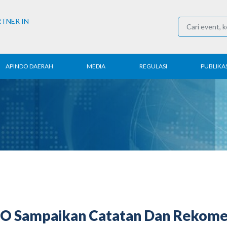
RTNER IN
APINDO DAERAH
MEDIA
REGULASI
PUBLIKAS
rita Daerah
Konferensi Pers
Ketenagakerjaan
Laporan 
ntak APINDO
Berita
Perdagangan
Kajian & P
erah
Media Partner
Industri
Buletin E
COVID-19
O Sampaikan Catatan Dan Rekomen