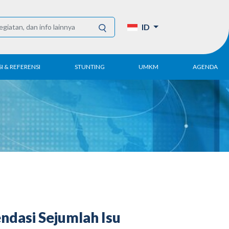
ID
I & REFERENSI
STUNTING
UMKM
AGENDA
Tahunan
UMKM DPN Apindo
enelitian
APINDO UMKM
Akademi
lektronik
Kegiatan
DPN/DPP/DPK
Artikel dan Publikasi
UMKM
dasi Sejumlah Isu