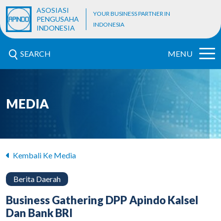
ASOSIASI
YOUR BUSINESS PARTNER IN
PENGUSAHA
INDONESIA
INDONESIA
SEARCH
MENU
MEDIA
Kembali Ke Media
Berita Daerah
Business Gathering DPP Apindo Kalsel
Dan Bank BRI