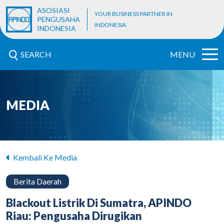
ASOSIASI
YOUR BUSINESS PARTNER IN
PENGUSAHA
INDONESIA
INDONESIA
SEARCH
MENU
MEDIA
Kembali Ke Media
Berita Daerah
Blackout Listrik Di Sumatra, APINDO
Riau: Pengusaha Dirugikan