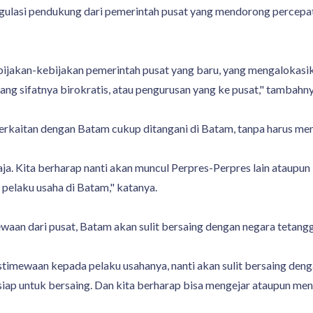
-regulasi pendukung dari pemerintah pusat yang mendorong percep
jakan-kebijakan pemerintah pusat yang baru, yang mengalokasikan
g sifatnya birokratis, atau pengurusan yang ke pusat," tambahny
berkaitan dengan Batam cukup ditangani di Batam, tanpa harus me
ja. Kita berharap nanti akan muncul Perpres-Perpres lain ataupun
pelaku usaha di Batam," katanya.
waan dari pusat, Batam akan sulit bersaing dengan negara tetangg
istimewaan kepada pelaku usahanya, nanti akan sulit bersaing den
 siap untuk bersaing. Dan kita berharap bisa mengejar ataupun me