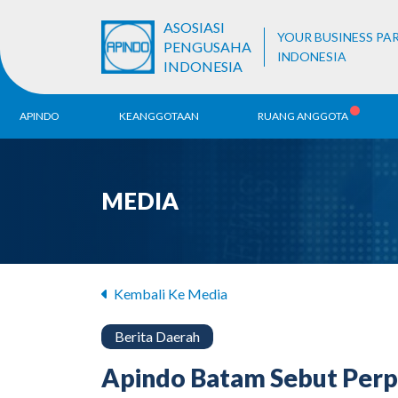
ASOSIASI
YOUR BUSINESS PA
PENGUSAHA
INDONESIA
INDONESIA
APINDO
KEANGGOTAAN
RUANG ANGGOTA
Sejarah
Pendaftaran ALB
Be
MEDIA
Visi & Misi
Ko
Da
Struktur Organisasi
Unit Bisnis
Kembali Ke Media
Berita Daerah
Apindo Batam Sebut Perpr