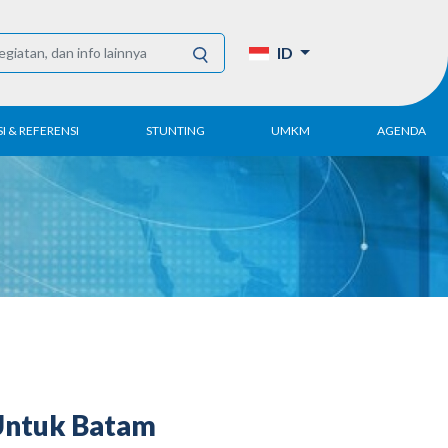
ID
I & REFERENSI
STUNTING
UMKM
AGENDA
Tahunan
UMKM DPN Apindo
enelitian
APINDO UMKM
Akademi
lektronik
Kegiatan
DPN/DPP/DPK
Artikel dan Publikasi
UMKM
 Untuk Batam