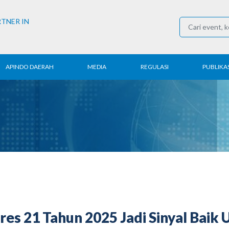
RTNER IN
APINDO DAERAH
MEDIA
REGULASI
PUBLIKAS
rita Daerah
Konferensi Pers
Ketenagakerjaan
Laporan 
ntak APINDO
Berita
Perdagangan
Kajian & P
erah
Media Partner
Industri
Buletin E
COVID-19
es 21 Tahun 2025 Jadi Sinyal Baik