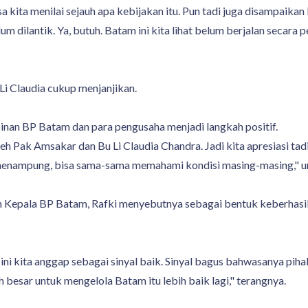
sa kita menilai sejauh apa kebijakan itu. Pun tadi juga disampaika
ilantik. Ya, butuh. Batam ini kita lihat belum berjalan secara pen
Li Claudia cukup menjanjikan.
nan BP Batam dan para pengusaha menjadi langkah positif.
eh Pak Amsakar dan Bu Li Claudia Chandra. Jadi kita apresiasi ta
a menampung, bisa sama-sama memahami kondisi masing-masing," 
n Kepala BP Batam, Rafki menyebutnya sebagai bentuk keberhas
, ini kita anggap sebagai sinyal baik. Sinyal bagus bahwasanya pi
sar untuk mengelola Batam itu lebih baik lagi," terangnya.