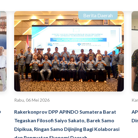
Berita Daerah
Rabu, 06 Mei 2026
Kam
O
Rakerkonprov DPP APINDO Sumatera Barat
AP
Tegaskan Filosofi Saiyo Sakato, Barek Samo
Di
Dipikua, Ringan Samo Dijinjing Bagi Kolaborasi
dan Penguatan Ekonomi Daerah