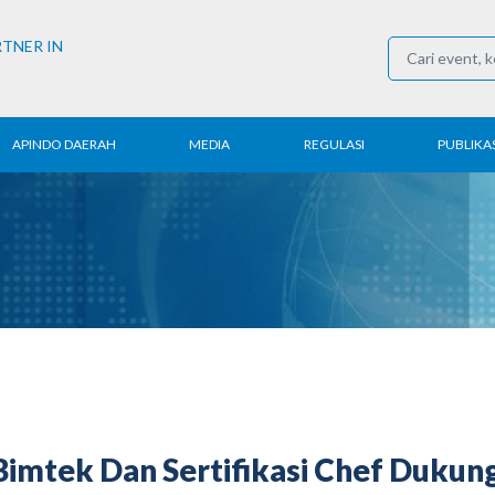
RTNER IN
APINDO DAERAH
MEDIA
REGULASI
PUBLIKAS
rita Daerah
Konferensi Pers
Ketenagakerjaan
Laporan 
ntak APINDO
Berita
Perdagangan
Kajian & P
erah
Media Partner
Industri
Buletin E
COVID-19
imtek Dan Sertifikasi Chef Dukun