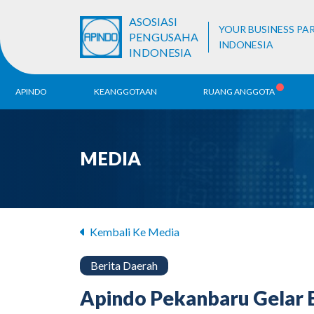
ASOSIASI
YOUR BUSINESS PA
PENGUSAHA
INDONESIA
INDONESIA
APINDO
KEANGGOTAAN
RUANG ANGGOTA
Sejarah
Pendaftaran ALB
Be
MEDIA
Visi & Misi
Ko
Da
Struktur Organisasi
Unit Bisnis
Kembali Ke Media
Berita Daerah
Apindo Pekanbaru Gelar B