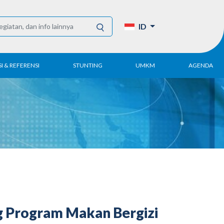
ID
I & REFERENSI
STUNTING
UMKM
AGENDA
Tahunan
UMKM DPN Apindo
enelitian
APINDO UMKM
Akademi
lektronik
Kegiatan
DPN/DPP/DPK
Artikel dan Publikasi
UMKM
g Program Makan Bergizi