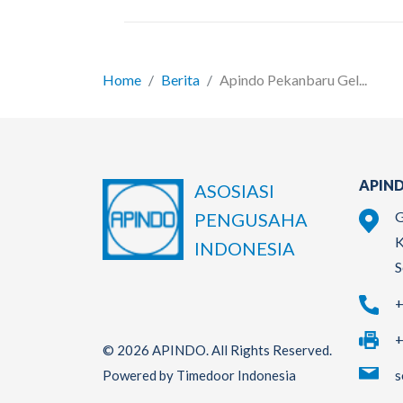
Home
Berita
Apindo Pekanbaru Gel...
APIND
ASOSIASI
G
PENGUSAHA
K
INDONESIA
S
+
+
© 2026 APINDO. All Rights Reserved.
s
Powered by Timedoor Indonesia