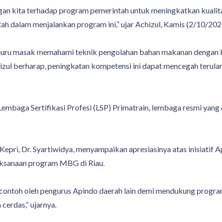
ungan kita terhadap program pemerintah untuk meningkatkan kuali
ah dalam menjalankan program ini,” ujar Achizul, Kamis (2/10/202
ara juru masak memahami teknik pengolahan bahan makanan dengan 
chizul berharap, peningkatan kompetensi ini dapat mencegah teru
baga Sertifikasi Profesi (LSP) Primatrain, lembaga resmi yang di
epri, Dr. Syartiwidya, menyampaikan apresiasinya atas inisiatif 
ksanaan program MBG di Riau.
dicontoh oleh pengurus Apindo daerah lain demi mendukung progr
cerdas,” ujarnya.