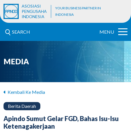
ASOSIASI
YOUR BUSINESS PARTNER IN
PENGUSAHA
INDONESIA
INDONESIA
SEARCH
MENU
MEDIA
Kembali Ke Media
Berita Daerah
Apindo Sumut Gelar FGD, Bahas Isu-Isu
Ketenagakerjaan