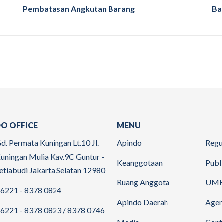
Pembatasan Angkutan Barang
Ba
O OFFICE
MENU
d. Permata Kuningan Lt.10 Jl.
Apindo
Regu
uningan Mulia Kav.9C Guntur -
Keanggotaan
Publ
etiabudi Jakarta Selatan 12980
Ruang Anggota
UM
6221 - 8378 0824
Apindo Daerah
Age
6221 - 8378 0823 / 8378 0746
Media
Cont