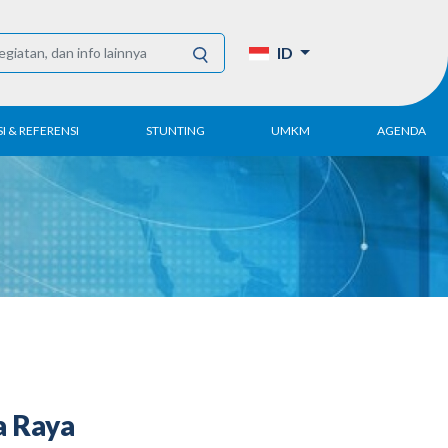
ID
I & REFERENSI
STUNTING
UMKM
AGENDA
Tahunan
UMKM DPN Apindo
enelitian
APINDO UMKM
Akademi
lektronik
Kegiatan
DPN/DPP/DPK
Artikel dan Publikasi
UMKM
a Raya