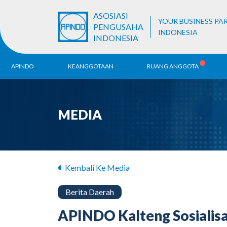
ASOSIASI
YOUR BUSINESS PA
PENGUSAHA
INDONESIA
INDONESIA
APINDO
KEANGGOTAAN
RUANG ANGGOTA
Sejarah
Pendaftaran ALB
Be
MEDIA
Visi & Misi
Ko
Da
Struktur Organisasi
Unit Bisnis
Kembali Ke Media
Berita Daerah
APINDO Kalteng Sosialisa