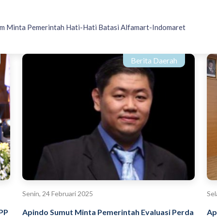
m Minta Pemerintah Hati-Hati Batasi Alfamart-Indomaret
Berita Daerah
Senin, 24 Februari 2025
Sel
DPP
Apindo Sumut Minta Pemerintah Evaluasi Perda
Ap