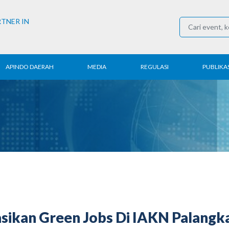
RTNER IN
APINDO DAERAH
MEDIA
REGULASI
PUBLIKAS
rita Daerah
Konferensi Pers
Ketenagakerjaan
Laporan 
ntak APINDO
Berita
Perdagangan
Kajian & P
erah
Media Partner
Industri
Buletin E
COVID-19
sikan Green Jobs Di IAKN Palangk