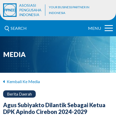
ASOSIASI
YOUR BUSINESS PARTNER IN
PENGUSAHA
INDONESIA
INDONESIA
SEARCH
MENU
MEDIA
Kembali Ke Media
Berita Daerah
Agus Subiyakto Dilantik Sebagai Ketua
DPK Apindo Cirebon 2024-2029