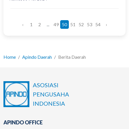
‹
1
2
...
49
50
51
52
53
54
›
Home
Apindo Daerah
Berita Daerah
ASOSIASI
PENGUSAHA
INDONESIA
APINDO OFFICE