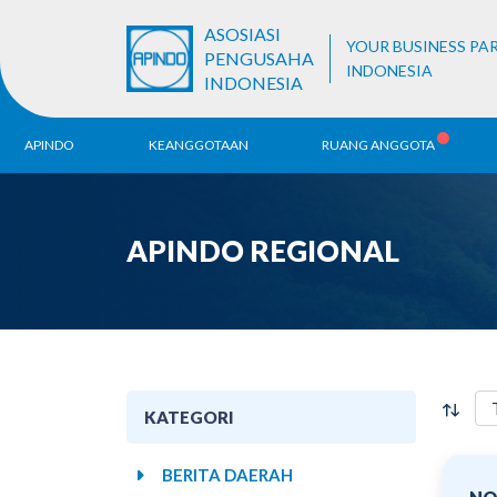
ASOSIASI
YOUR BUSINESS PA
PENGUSAHA
INDONESIA
INDONESIA
APINDO
KEANGGOTAAN
RUANG ANGGOTA
Sejarah
Pendaftaran ALB
Be
APINDO REGIONAL
Visi & Misi
Ko
Da
Struktur Organisasi
Unit Bisnis
KATEGORI
BERITA DAERAH