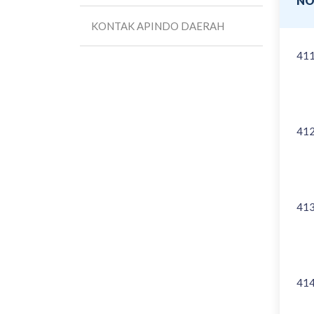
N
KONTAK APINDO DAERAH
41
41
41
41