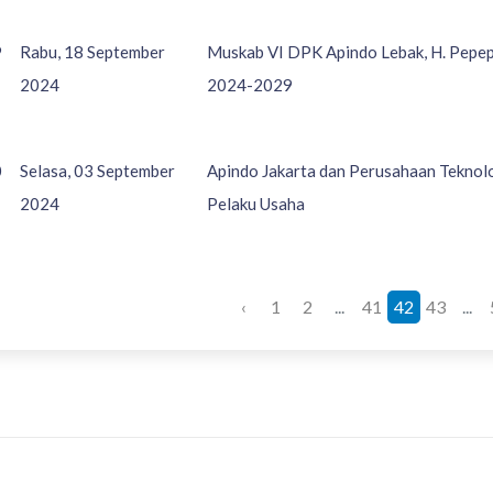
9
Rabu, 18 September
Muskab VI DPK Apindo Lebak, H. Pepep 
2024
2024-2029
0
Selasa, 03 September
Apindo Jakarta dan Perusahaan Teknolo
2024
Pelaku Usaha
‹
1
2
...
41
42
43
...