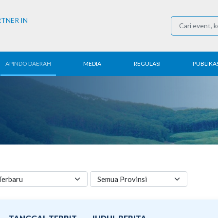
RTNER IN
APINDO DAERAH
MEDIA
REGULASI
PUBLIKAS
rita Daerah
Konferensi Pers
Ketenagakerjaan
Laporan 
ntak APINDO
Berita
Perdagangan
Kajian & P
erah
Media Partner
Industri
Buletin E
COVID-19