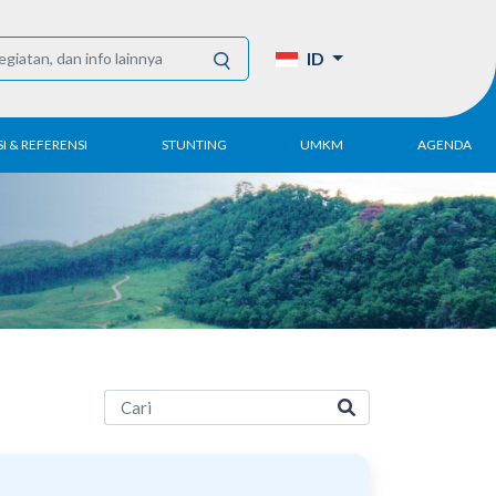
ID
I & REFERENSI
STUNTING
UMKM
AGENDA
Tahunan
UMKM DPN Apindo
enelitian
APINDO UMKM
Akademi
lektronik
Kegiatan
DPN/DPP/DPK
Artikel dan Publikasi
UMKM